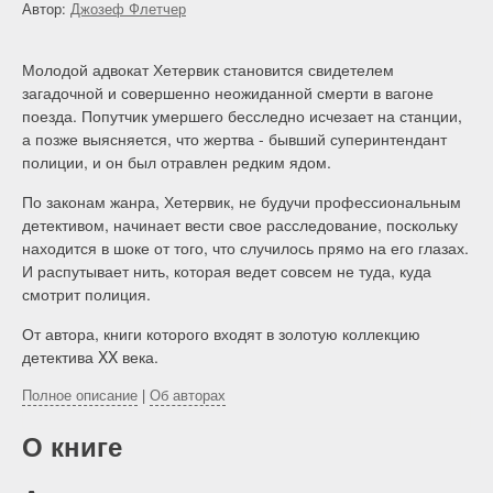
Поделиться в социальных сетях:
Убийство на Чаринг-Кросс
Классика Золотого века английского детектива
The Charing Cross Mystery
Автор:
Джозеф Флетчер
Молодой адвокат Хетервик становится свидетелем
загадочной и совершенно неожиданной смерти в вагоне
поезда. Попутчик умершего бесследно исчезает на станции,
а позже выясняется, что жертва - бывший суперинтендант
полиции, и он был отравлен редким ядом.
По законам жанра, Хетервик, не будучи профессиональным
детективом, начинает вести свое расследование, поскольку
находится в шоке от того, что случилось прямо на его глазах.
И распутывает нить, которая ведет совсем не туда, куда
смотрит полиция.