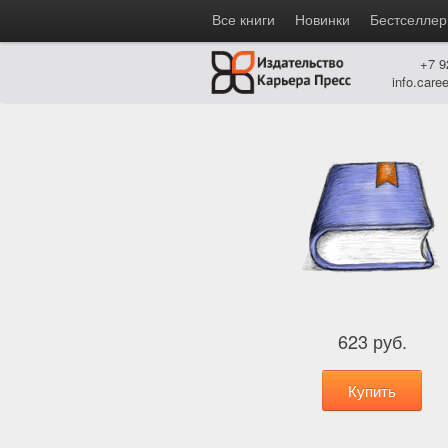
Все книги
Новинки
Бестселле
+7 9
info.car
623 руб.
Купить